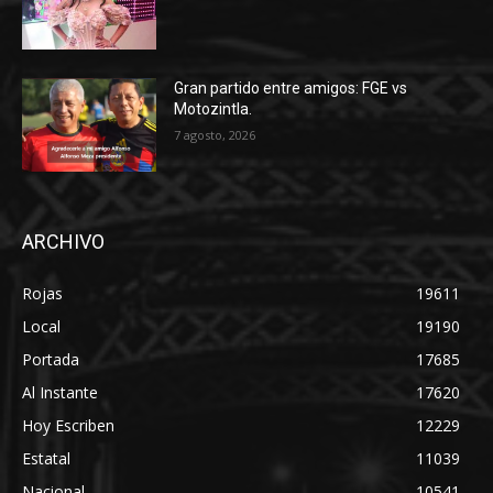
Gran partido entre amigos: FGE vs
Motozintla.
7 agosto, 2026
ARCHIVO
Rojas
19611
Local
19190
Portada
17685
Al Instante
17620
Hoy Escriben
12229
Estatal
11039
Nacional
10541