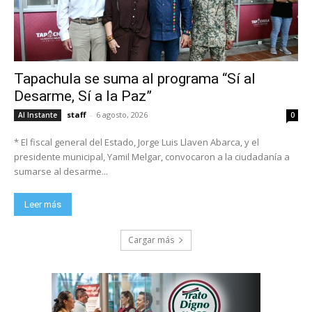
Tapachula se suma al programa “Sí al
Desarme, Sí a la Paz”
staff
-
6 agosto, 2026
Al Instante
0
* El fiscal general del Estado, Jorge Luis Llaven Abarca, y el
presidente municipal, Yamil Melgar, convocaron a la ciudadanía a
sumarse al desarme...
Leer más
Cargar más