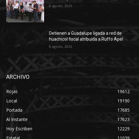
8 agosto, 2026
Detienen a Guadalupe ligada a red de
huachicol fiscal atribuida a Ruffo Apel
8 agosto, 2026
ARCHIVO
Rojas
19612
Local
19190
Portada
17685
Al Instante
17623
Hoy Escriben
12229
Estatal
11039