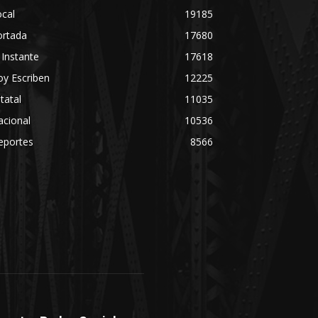
cal
19185
ortada
17680
 Instante
17618
y Escriben
12225
tatal
11035
acional
10536
eportes
8566