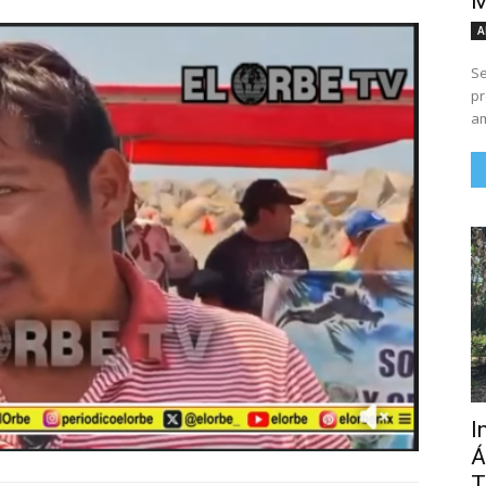
M
A
Se
pr
am
I
Á
T