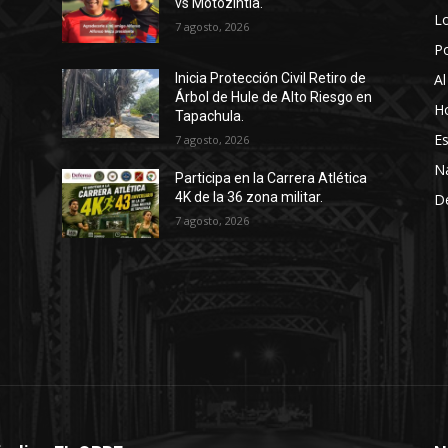
vs Motozintla.
Lo
7 agosto, 2026
P
Al
Inicia Protección Civil Retiro de
Árbol de Hule de Alto Riesgo en
Ho
Tapachula.
Es
7 agosto, 2026
N
Participa en la Carrera Atlética
4K de la 36 zona militar.
D
7 agosto, 2026