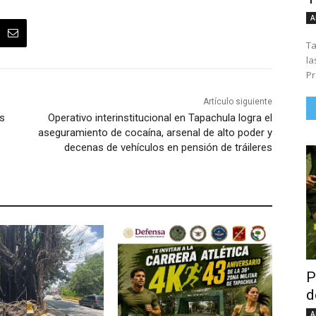
A
Ta
la
Pr
Artículo siguiente
as
Operativo interinstitucional en Tapachula logra el
aseguramiento de cocaína, arsenal de alto poder y
decenas de vehículos en pensión de tráileres
P
d
A