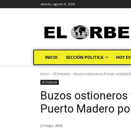
sábado, agosto 8, 2026
INICIO
SECCIÓN POLITICA
HOY ES
Inicio
Al Instante
Buzos ostioneros frenan activida
Al Instante
Buzos ostioneros 
Puerto Madero po
27 mayo, 2026