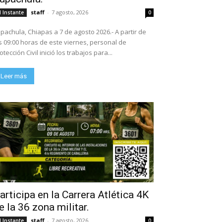
staff
-
7 agosto, 2026
l Instante
0
pachula, Chiapas a 7 de agosto 2026.- A partir de
s 09:00 horas de este viernes, personal de
otección Civil inició los trabajos para...
Leer más
articipa en la Carrera Atlética 4K
e la 36 zona militar.
staff
-
7 agosto, 2026
l Instante
0