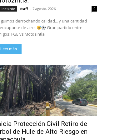
otozintla.
staff
-
7 agosto, 2026
l Instante
0
guimos derrochando calidad... y una cantidad
eocupante de aire.
Gran partido entre
igos: FGE vs Motozintla.
Leer más
nicia Protección Civil Retiro de
rbol de Hule de Alto Riesgo en
apachula.