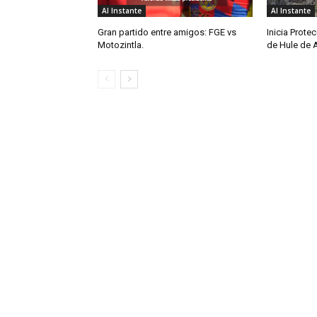
Al Instante
Al Instante
Gran partido entre amigos: FGE vs
Inicia Protec
Motozintla.
de Hule de 