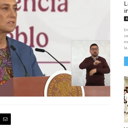
L
i
A
En
se
in
la.