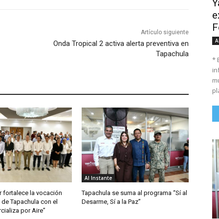
Y
e
F
Artículo siguiente
A
Onda Tropical 2 activa alerta preventiva en
Tapachula
* 
in
mu
pl
Al Instante
 fortalece la vocación
Tapachula se suma al programa “Sí al
 de Tapachula con el
Desarme, Sí a la Paz”
ializa por Aire”