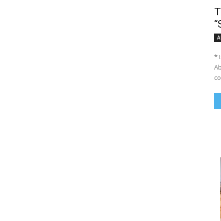
T
“
A
* 
Ab
co