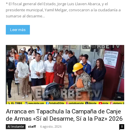
* El fiscal general del Estado, Jorge Luis Llaven Abarca, y el
presidente municipal, Yamil Melgar, convocaron a la ciudadanía a
sumarse al desarme...
Leer más
Arranca en Tapachula la Campaña de Canje
de Armas «Sí al Desarme, Sí a la Paz» 2026
staff
-
6 agosto, 2026
Al Instante
0