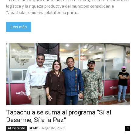
logística y la riqueza productiva del municipio consolidan a
Tapachula como una plataforma para...
Leer más
Tapachula se suma al programa “Sí al
Desarme, Sí a la Paz”
staff
-
6 agosto, 2026
Al Instante
0