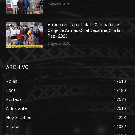
6 agosto, 2026
Arranca en Tapachula la Campaña de
Canje de Armas «Sí al Desarme, Sí a la
Paz» 2026
6 agosto, 2026
ARCHIVO
Rojas
19610
Local
19180
Portada
17675
Al Instante
17610
Hoy Escriben
12223
Estatal
11032