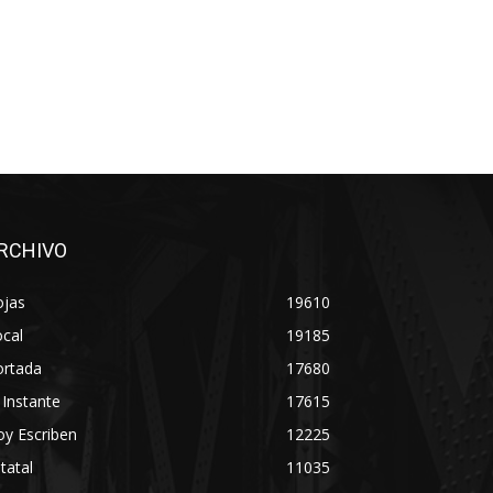
RCHIVO
ojas
19610
cal
19185
ortada
17680
 Instante
17615
y Escriben
12225
tatal
11035