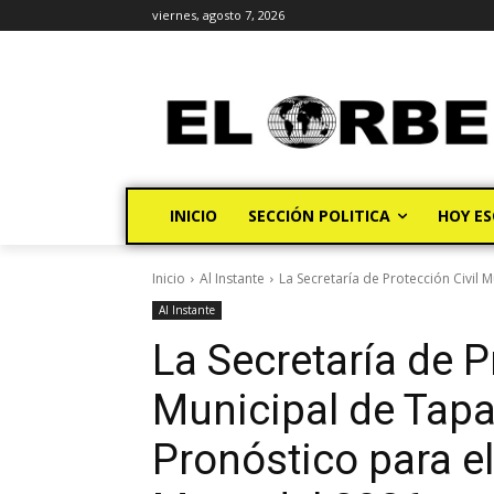
viernes, agosto 7, 2026
INICIO
SECCIÓN POLITICA
HOY ES
Inicio
Al Instante
La Secretaría de Protección Civil 
Al Instante
La Secretaría de P
Municipal de Tap
Pronóstico para el