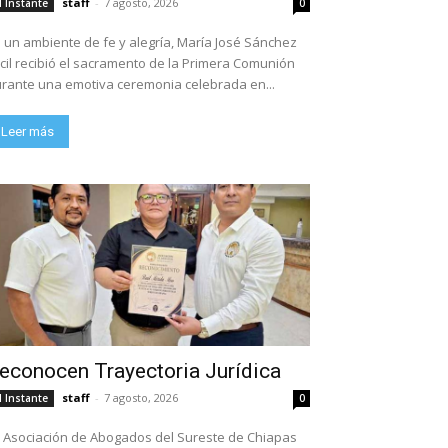
staff
-
7 agosto, 2026
l Instante
0
 un ambiente de fe y alegría, María José Sánchez
cil recibió el sacramento de la Primera Comunión
rante una emotiva ceremonia celebrada en...
Leer más
econocen Trayectoria Jurídica
staff
-
7 agosto, 2026
l Instante
0
 Asociación de Abogados del Sureste de Chiapas