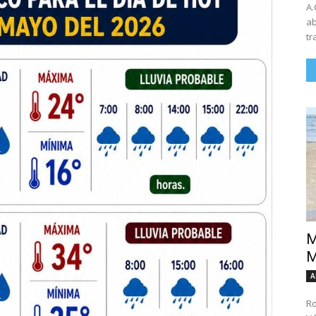
A.
ab
tr
M
M
A
Ro