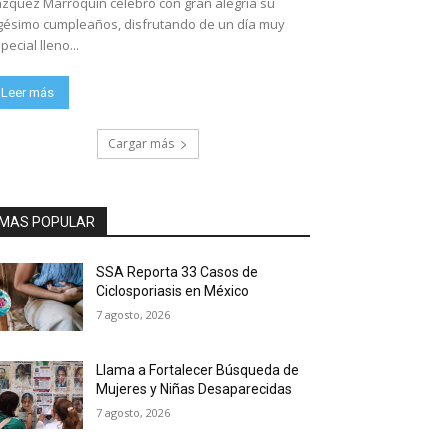
zquez Marroquín celebró con gran alegría su
gésimo cumpleaños, disfrutando de un día muy
pecial lleno...
Leer más
Cargar más
MAS POPULAR
SSA Reporta 33 Casos de
Ciclosporiasis en México
7 agosto, 2026
Llama a Fortalecer Búsqueda de
Mujeres y Niñas Desaparecidas
7 agosto, 2026