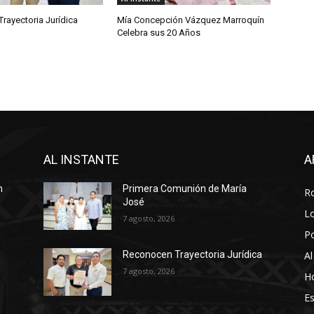
rayectoria Jurídica
Mía Concepción Vázquez Marroquín
Celebra sus 20 Años
AL INSTANTE
A
n
Primera Comunión de María
R
José
Lo
7 agosto, 2026
P
Al
Reconocen Trayectoria Jurídica
7 agosto, 2026
Ho
Es