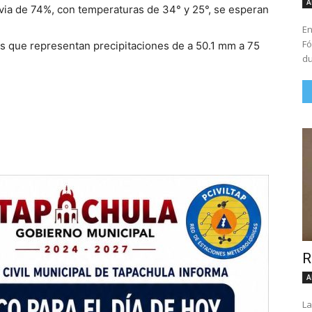
A
uvia de 74%, con temperaturas de 34° y 25°, se esperan
En
Fó
s que representan precipitaciones de a 50.1 mm a 75
du
R
A
La