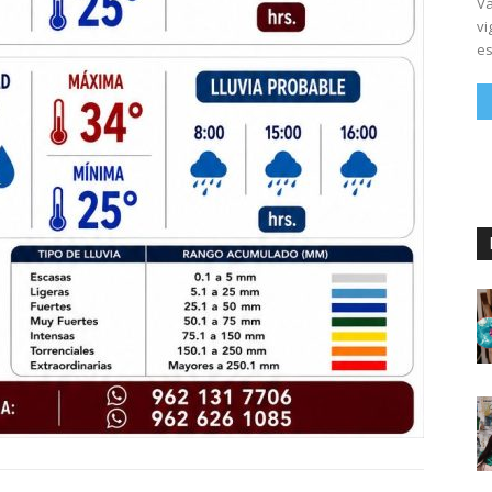
Vá
vi
es