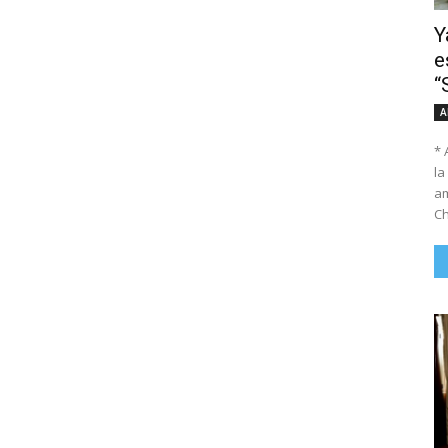
Y
e
“
A
* 
la
am
Ch