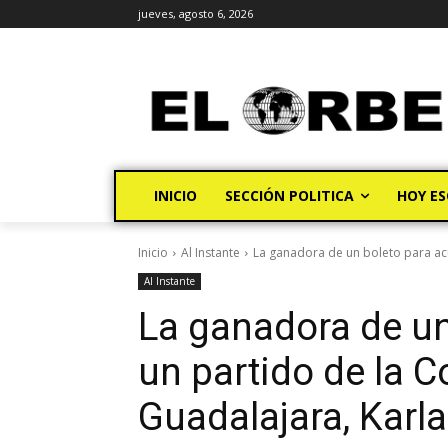
jueves, agosto 6, 2026
INICIO
SECCIÓN POLITICA
HOY ES
Inicio
Al Instante
La ganadora de un boleto para acud
Al Instante
La ganadora de un
un partido de la 
Guadalajara, Karl