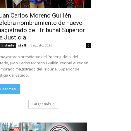
uan Carlos Moreno Guillén
elebra nombramiento de nuevo
agistrado del Tribunal Superior
e Justicia
staff
-
5 agosto, 2026
l Instante
0
 magistrado presidente del Poder Judicial del
tado, Juan Carlos Moreno Guillén, recibió al recién
mbrado magistrado del Tribunal Superior de
sticia del Estado,...
Leer más
Cargar más