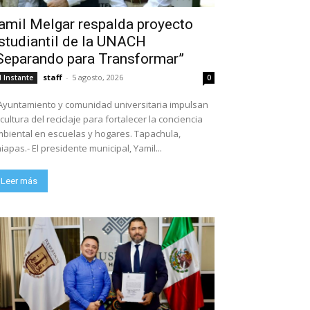
amil Melgar respalda proyecto
studiantil de la UNACH
Separando para Transformar”
staff
-
5 agosto, 2026
l Instante
0
Ayuntamiento y comunidad universitaria impulsan
 cultura del reciclaje para fortalecer la conciencia
biental en escuelas y hogares. Tapachula,
iapas.- El presidente municipal, Yamil...
Leer más