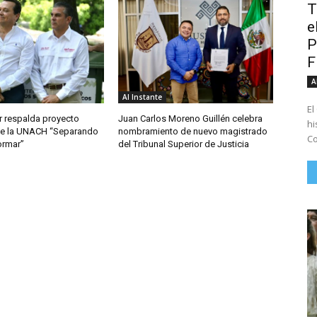
T
e
P
A
Al Instante
El
r respalda proyecto
Juan Carlos Moreno Guillén celebra
hi
 de la UNACH “Separando
nombramiento de nuevo magistrado
Co
ormar”
del Tribunal Superior de Justicia