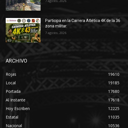
7 agosto, 2026
Participa en la Carrera Atlética 4K de la 36
zona militar.
7 agosto, 2026
ARCHIVO
Rojas
19610
Local
19185
Portada
17680
Al Instante
17618
Hoy Escriben
12225
Estatal
11035
Nacional
10536