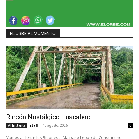
EL ORBE AL MOMENTO:
Rincón Nostálgico Huacalero
staff
-
10 agosto, 2026
Al Instante
0
Vamos a Llenar los Bidones a Malpaso Leopoldo Constantino