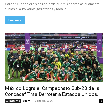
García* Cuando era niño recuerdo que mis padres asiduamente
subían al auto varios garrafones y toda la...
Leer más
México Logra el Campeonato Sub-20 de la
Concacaf Tras Derrotar a Estados Unidos.
staff
-
10 agosto, 2026
Al Instante
0