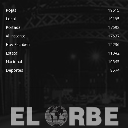
Rojas
19615
Local
19195
Portada
17692
Al Instante
17637
Hoy Escriben
12236
Estatal
11042
Nacional
10545
Deportes
8574