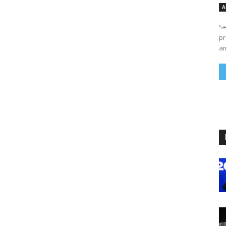
A
Se
pr
am