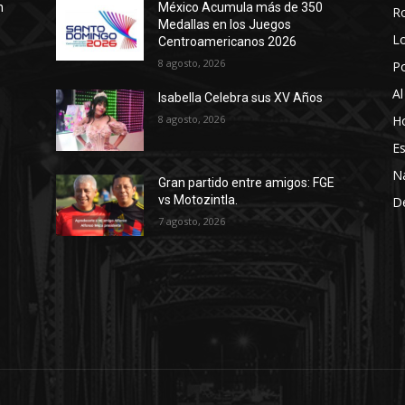
n
México Acumula más de 350
R
Medallas en los Juegos
Lo
Centroamericanos 2026
8 agosto, 2026
P
Al
Isabella Celebra sus XV Años
8 agosto, 2026
Ho
Es
N
Gran partido entre amigos: FGE
vs Motozintla.
D
7 agosto, 2026