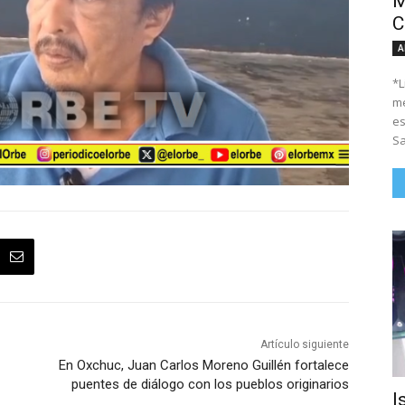
M
C
A
*Li
me
es
Sa
Artículo siguiente
En Oxchuc, Juan Carlos Moreno Guillén fortalece
puentes de diálogo con los pueblos originarios
I