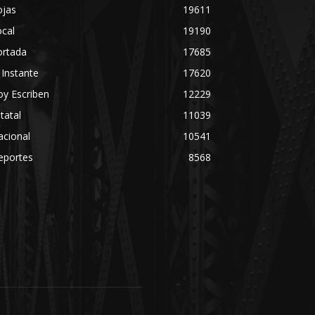
ojas
19611
cal
19190
ortada
17685
 Instante
17620
y Escriben
12229
tatal
11039
acional
10541
eportes
8568