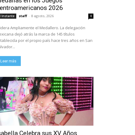
edallas en los Juegos
entroamericanos 2026
staff
-
8 agosto, 2026
l Instante
0
dera Ampliamente el Medallero. La delegación
xicana dejó atrás la marca de 145 títulos
tablecida por el propio país hace tres años en San
lvador...
Leer más
sabella Celebra sus XV Años