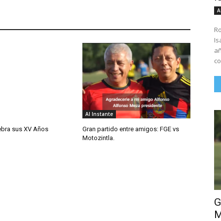
A
Ro
Is
añ
co
Al Instante
lebra sus XV Años
Gran partido entre amigos: FGE vs
Motozintla.
G
M