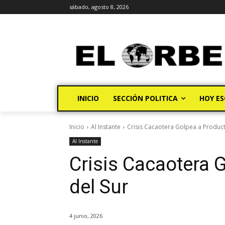
sábado, agosto 8, 2026
INICIO
SECCIÓN POLITICA
HOY ES
Inicio
Al Instante
Crisis Cacaotera Golpea a Product
Al Instante
Crisis Cacaotera 
del Sur
4 junio, 2026