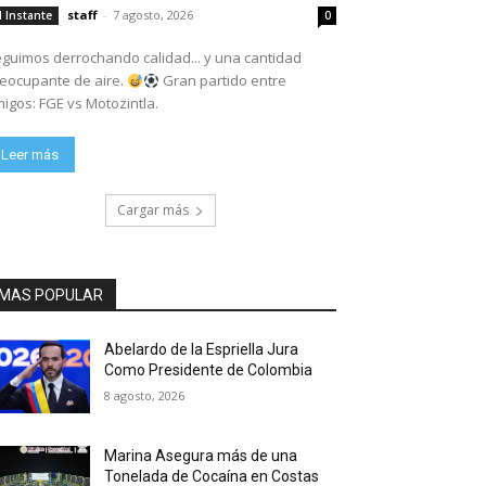
staff
-
7 agosto, 2026
l Instante
0
guimos derrochando calidad... y una cantidad
eocupante de aire.
Gran partido entre
igos: FGE vs Motozintla.
Leer más
Cargar más
MAS POPULAR
Abelardo de la Espriella Jura
Como Presidente de Colombia
8 agosto, 2026
Marina Asegura más de una
Tonelada de Cocaína en Costas