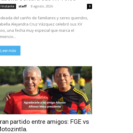
staff
-
8 agosto, 2026
l Instante
0
deada del cariño de familiares y seres queridos,
abella Alejandra Cruz Vázquez celebró sus XV
os, una fecha muy especial que marca el
mienzo...
Leer más
ran partido entre amigos: FGE vs
otozintla.