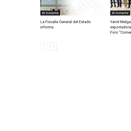
Al Instante
Al Instante
La Fiscalía General del Estado
Yamil Melgar
informa
exportadora
Foro “Comerc