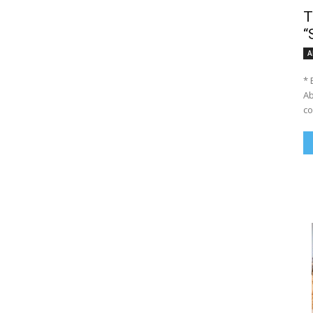
T
“
A
* 
Ab
co