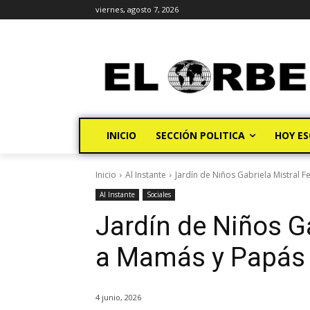
viernes, agosto 7, 2026
INICIO
SECCIÓN POLITICA
HOY ES
Inicio
Al Instante
Jardín de Niños Gabriela Mistral 
Al Instante
Sociales
Jardín de Niños Ga
a Mamás y Papás
4 junio, 2026