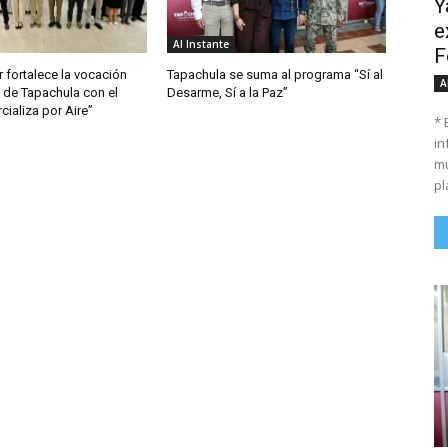
Y
e
Al Instante
F
 fortalece la vocación
Tapachula se suma al programa “Sí al
A
 de Tapachula con el
Desarme, Sí a la Paz”
ializa por Aire”
* 
in
mu
pl