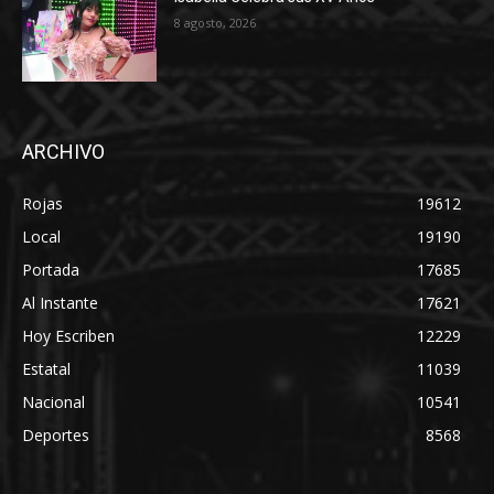
8 agosto, 2026
ARCHIVO
Rojas
19612
Local
19190
Portada
17685
Al Instante
17621
Hoy Escriben
12229
Estatal
11039
Nacional
10541
Deportes
8568