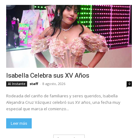
Isabella Celebra sus XV Años
staff
-
8 agosto, 2026
Al Instante
0
Rodeada del cariño de familiares y seres queridos, Isabella
Alejandra Cruz Vázquez celebró sus XV años, una fecha muy
especial que marca el comienzo...
Leer más