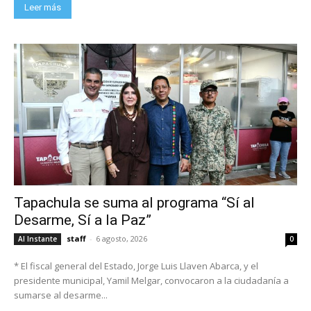
Leer más
Tapachula se suma al programa “Sí al
Desarme, Sí a la Paz”
staff
-
6 agosto, 2026
Al Instante
0
* El fiscal general del Estado, Jorge Luis Llaven Abarca, y el
presidente municipal, Yamil Melgar, convocaron a la ciudadanía a
sumarse al desarme...