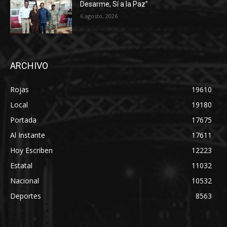
Desarme, Sí a la Paz”
6 agosto, 2026
ARCHIVO
Rojas
19610
Local
19180
Portada
17675
Al Instante
17611
Hoy Escriben
12223
Estatal
11032
Nacional
10532
Deportes
8563