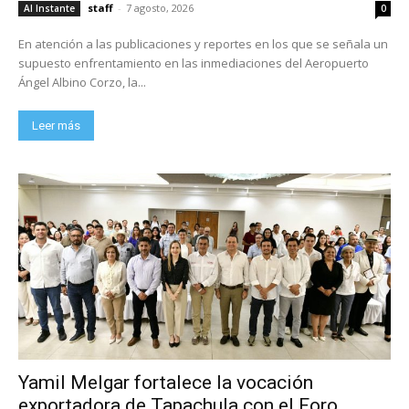
staff
-
7 agosto, 2026
Al Instante
0
En atención a las publicaciones y reportes en los que se señala un
supuesto enfrentamiento en las inmediaciones del Aeropuerto
Ángel Albino Corzo, la...
Leer más
Yamil Melgar fortalece la vocación
exportadora de Tapachula con el Foro