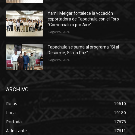
Yamil Melgar fortalece la vocación
exportadora de Tapachula con el Foro
“Comercializa por Aire”
6 agosto, 2026
Tapachula se suma al programa “Sí al
Desarme, Sí a la Paz”
6 agosto, 2026
ARCHIVO
Rojas
19610
Local
19180
Portada
17675
Al Instante
17611