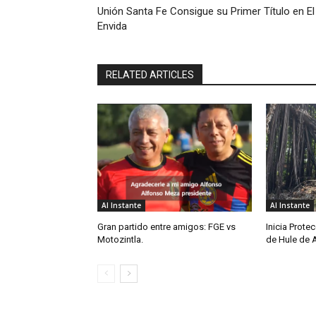
Unión Santa Fe Consigue su Primer Título en El
Envida
RELATED ARTICLES
Al Instante
Al Instante
Gran partido entre amigos: FGE vs
Inicia Protec
Motozintla.
de Hule de 