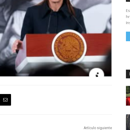
Es
hrs. Se parte del 43 anivers
In
Artículo siguiente