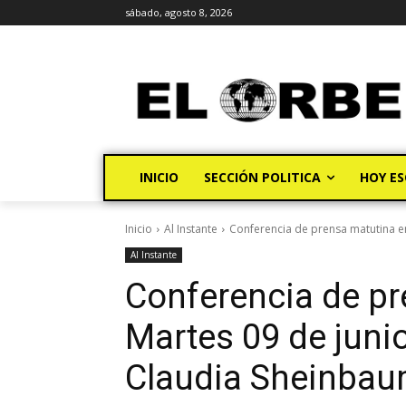
sábado, agosto 8, 2026
INICIO
SECCIÓN POLITICA
HOY ES
Inicio
Al Instante
Conferencia de prensa matutina en 
Al Instante
Conferencia de pr
Martes 09 de junio
Claudia Sheinba