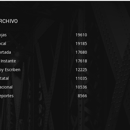
RCHIVO
ojas
19610
cal
19185
ortada
17680
 Instante
17618
y Escriben
12225
tatal
11035
acional
10536
eportes
8566