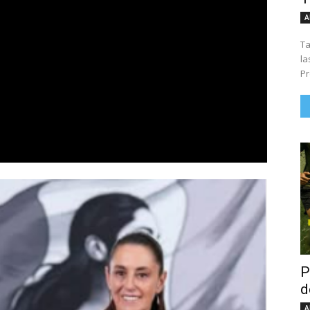
A
Ta
la
Pr
P
d
A