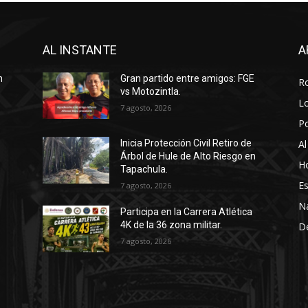
AL INSTANTE
A
n
Gran partido entre amigos: FGE
R
vs Motozintla.
Lo
7 agosto, 2026
P
Al
Inicia Protección Civil Retiro de
Árbol de Hule de Alto Riesgo en
Ho
Tapachula.
Es
7 agosto, 2026
N
Participa en la Carrera Atlética
4K de la 36 zona militar.
D
7 agosto, 2026