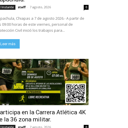
staff
-
7 agosto, 2026
l Instante
0
pachula, Chiapas a 7 de agosto 2026.- A partir de
s 09:00 horas de este viernes, personal de
otección Civil inició los trabajos para...
Leer más
articipa en la Carrera Atlética 4K
e la 36 zona militar.
staff
-
7 agosto, 2026
l Instante
0