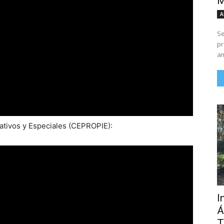
M
A
Se
pr
am
tivos y Especiales (CEPROPIE):
I
Á
T