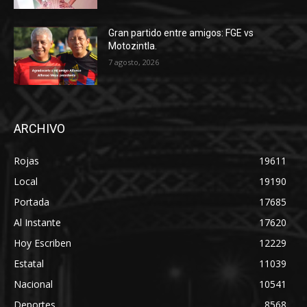
Gran partido entre amigos: FGE vs
Motozintla.
7 agosto, 2026
ARCHIVO
Rojas
19611
Local
19190
Portada
17685
Al Instante
17620
Hoy Escriben
12229
Estatal
11039
Nacional
10541
Deportes
8568