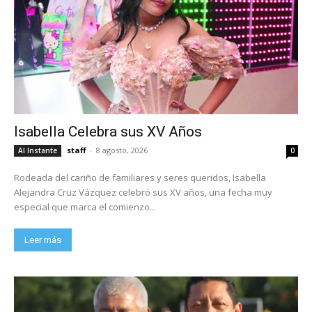
Isabella Celebra sus XV Años
staff
-
8 agosto, 2026
Al Instante
0
Rodeada del cariño de familiares y seres queridos, Isabella
Alejandra Cruz Vázquez celebró sus XV años, una fecha muy
especial que marca el comienzo...
Leer más