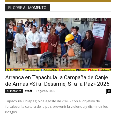
EL ORBE AL MOMENTO:
Arranca en Tapachula la Campaña de Canje
de Armas «Sí al Desarme, Sí a la Paz» 2026
staff
-
6 agosto, 2026
Al Instante
0
Tapachula, Chiapas; 6 de agosto de 2026.- Con el objetivo de
fortalecer la cultura de la paz, prevenir la violencia y disminuir los
riesgos...