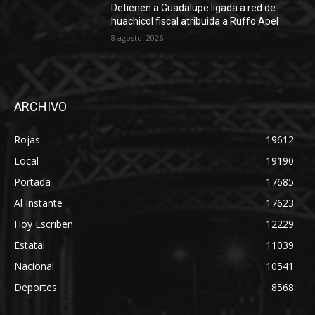
Detienen a Guadalupe ligada a red de
huachicol fiscal atribuida a Ruffo Apel
8 agosto, 2026
ARCHIVO
Rojas
19612
Local
19190
Portada
17685
Al Instante
17623
Hoy Escriben
12229
Estatal
11039
Nacional
10541
Deportes
8568