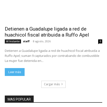
Detienen a Guadalupe ligada a red de
huachicol fiscal atribuida a Ruffo Apel
staff
-
8 agosto, 2026
Al Instante
0
Detienen a Guadalupe ligada a red de huachicol fiscal atribuida a
Ruffo Apel; suman 9 capturados por contrabando de combustible
La mujer fue detenida en...
Leer más
Cargar más
MAS POPULAR