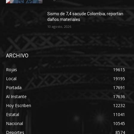
Sismo de 7,4 sacude Colombia; reportan
daños materiales
10 agosto, 2026
ARCHIVO
Rojas
19615
Local
19195
Portada
17691
Al Instante
17636
Hoy Escriben
12232
Estatal
11041
Nacional
10545
Deportes
8574