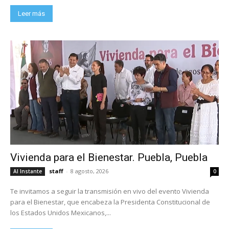
Leer más
Vivienda para el Bienestar. Puebla, Puebla
staff
-
8 agosto, 2026
Al Instante
0
Te invitamos a seguir la transmisión en vivo del evento Vivienda
para el Bienestar, que encabeza la Presidenta Constitucional de
los Estados Unidos Mexicanos,...