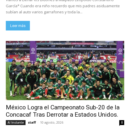
García* Cuando era niño recuerdo que mis padres asiduamente
subían al auto varios garrafones y toda la...
Leer más
México Logra el Campeonato Sub-20 de la
Concacaf Tras Derrotar a Estados Unidos.
staff
-
10 agosto, 2026
Al Instante
0