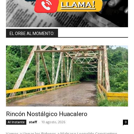
EL ORBE AL MOMENTO:
Rincón Nostálgico Huacalero
staff
-
10 agosto, 2026
Al Instante
0
Vamos a Llenar los Bidones a Malpaso Leopoldo Constantino