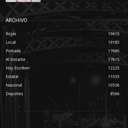
ARCHIVO
Rojas
19610
Local
19185
Portada
17680
Al Instante
17615
Hoy Escriben
12225
Estatal
11035
Nacional
10536
Deportes
8566