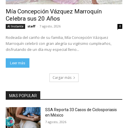
Mía Concepción Vázquez Marroquín
Celebra sus 20 Años
staff
-
7 agosto, 2026
Al Instante
0
Rodeada del cariño de su familia, Mía Concepción Vázquez
Marroquín celebró con gran alegría su vigésimo cumpleaños,
disfrutando de un día muy especial lleno...
Leer más
Cargar más
MAS POPULAR
SSA Reporta 33 Casos de Ciclosporiasis
en México
7 agosto, 2026