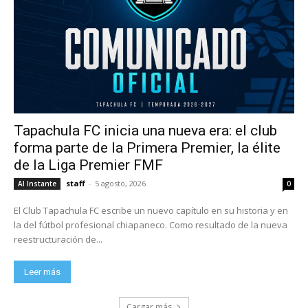
Tapachula FC inicia una nueva era: el club
forma parte de la Primera Premier, la élite
de la Liga Premier FMF
staff
-
5 agosto, 2026
Al Instante
0
El Club Tapachula FC escribe un nuevo capítulo en su historia y en
la del fútbol profesional chiapaneco. Como resultado de la nueva
reestructuración de...
Leer más
Cargar más