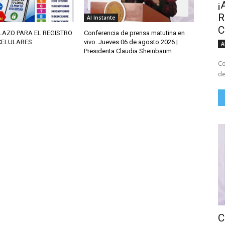
¡
R
Al Instante
C
LAZO PARA EL REGISTRO
Conferencia de prensa matutina en
CELULARES
vivo. Jueves 06 de agosto 2026 |
A
Presidenta Claudia Sheinbaum
Co
de
C