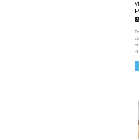
v
P
A
Te
co
en
Pr