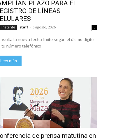
AMPLÍAN PLAZO PARA EL
EGISTRO DE LÍNEAS
ELULARES
staff
-
6 agosto, 2026
l Instante
0
nsulta la nueva fecha límite según el último dígito
 tu número telefónico
Leer más
onferencia de prensa matutina en