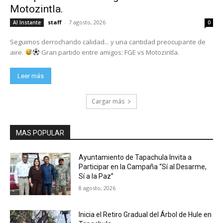
Motozintla.
staff
-
7 agosto, 2026
Al Instante
0
Seguimos derrochando calidad... y una cantidad preocupante de
aire.
Gran partido entre amigos: FGE vs Motozintla.
Leer más
Cargar más
MAS POPULAR
Ayuntamiento de Tapachula Invita a
Participar en la Campaña “Sí al Desarme,
Sí a la Paz”
8 agosto, 2026
Inicia el Retiro Gradual del Árbol de Hule en