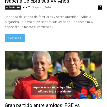
Isabella Celebra sus XV Años
staff
-
8 agosto, 2026
Al Instante
0
Rodeada del cariño de familiares y seres queridos, Isabella
Alejandra Cruz Vázquez celebró sus XV años, una fecha muy
especial que marca el comienzo...
Leer más
Gran partido entre amigos: FGE vs