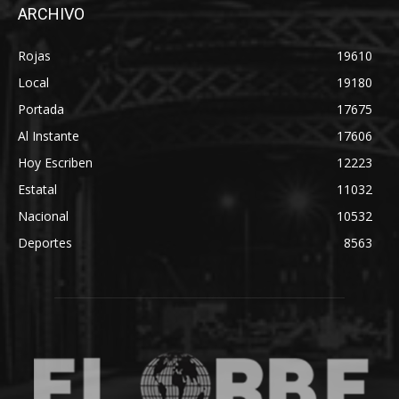
ARCHIVO
Rojas
19610
Local
19180
Portada
17675
Al Instante
17606
Hoy Escriben
12223
Estatal
11032
Nacional
10532
Deportes
8563