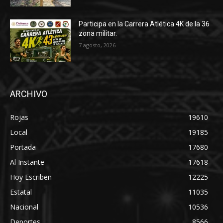
Participa en la Carrera Atlética 4K de la 36
zona militar.
7 agosto, 2026
ARCHIVO
Rojas
19610
Local
19185
Portada
17680
Al Instante
17618
Hoy Escriben
12225
Estatal
11035
Nacional
10536
Deportes
8566