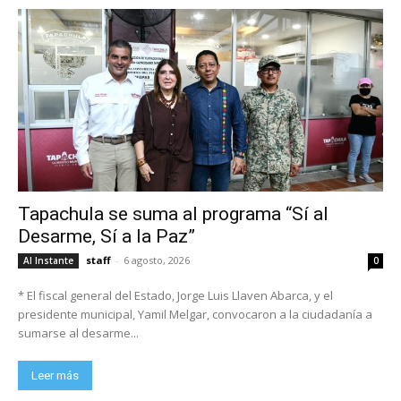
Tapachula se suma al programa “Sí al
Desarme, Sí a la Paz”
staff
-
6 agosto, 2026
Al Instante
0
* El fiscal general del Estado, Jorge Luis Llaven Abarca, y el
presidente municipal, Yamil Melgar, convocaron a la ciudadanía a
sumarse al desarme...
Leer más