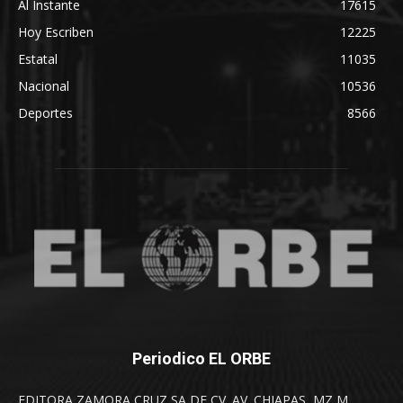
Al Instante
17615
Hoy Escriben
12225
Estatal
11035
Nacional
10536
Deportes
8566
Periodico EL ORBE
EDITORA ZAMORA CRUZ SA DE CV. AV. CHIAPAS, MZ M