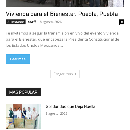
Vivienda para el Bienestar. Puebla, Puebla
staff
-
8 agosto, 2026
Al Instante
0
Te invitamos a seguir la transmisión en vivo del evento Vivienda
para el Bienestar, que encabeza la Presidenta Constitucional de
los Estados Unidos Mexicanos,...
Leer más
Cargar más
MAS POPULAR
Solidaridad que Deja Huella
9 agosto, 2026