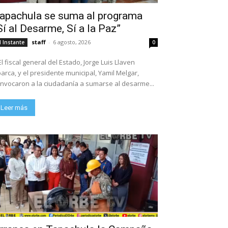
apachula se suma al programa
Sí al Desarme, Sí a la Paz”
staff
-
6 agosto, 2026
l Instante
0
El fiscal general del Estado, Jorge Luis Llaven
arca, y el presidente municipal, Yamil Melgar,
nvocaron a la ciudadanía a sumarse al desarme...
Leer más