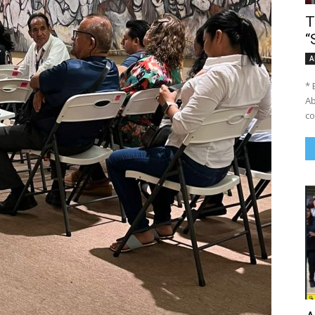
T
“
A
* 
Ab
co