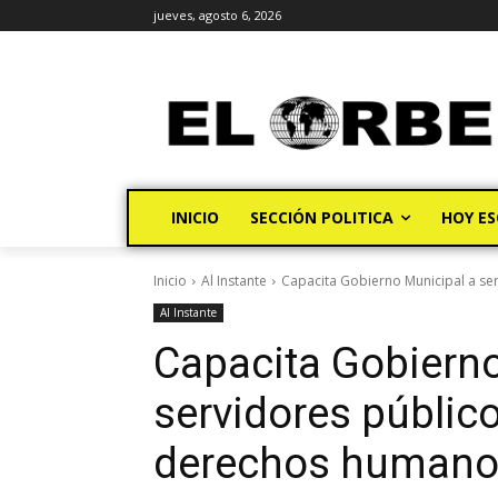
jueves, agosto 6, 2026
INICIO
SECCIÓN POLITICA
HOY ES
Inicio
Al Instante
Capacita Gobierno Municipal a ser
Al Instante
Capacita Gobierno
servidores público
derechos human