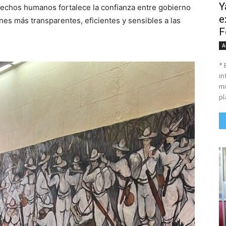
Y
derechos humanos fortalece la confianza entre gobierno
e
nes más transparentes, eficientes y sensibles a las
F
A
* 
in
mu
pl