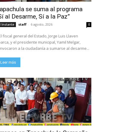
apachula se suma al programa
Sí al Desarme, Sí a la Paz”
staff
-
6 agosto, 2026
l Instante
0
El fiscal general del Estado, Jorge Luis Llaven
arca, y el presidente municipal, Yamil Melgar,
nvocaron a la ciudadanía a sumarse al desarme...
Leer más