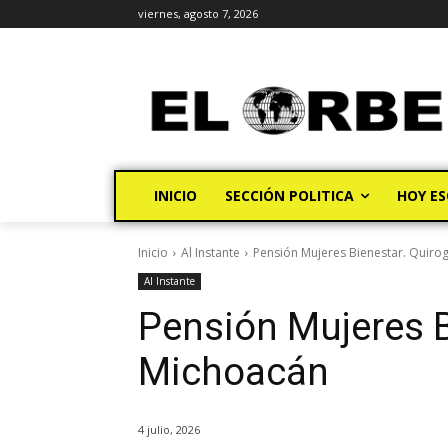
viernes, agosto 7, 2026
INICIO
SECCIÓN POLITICA
HOY ES
Inicio
Al Instante
Pensión Mujeres Bienestar. Quiro
Al Instante
Pensión Mujeres B
Michoacán
4 julio, 2026