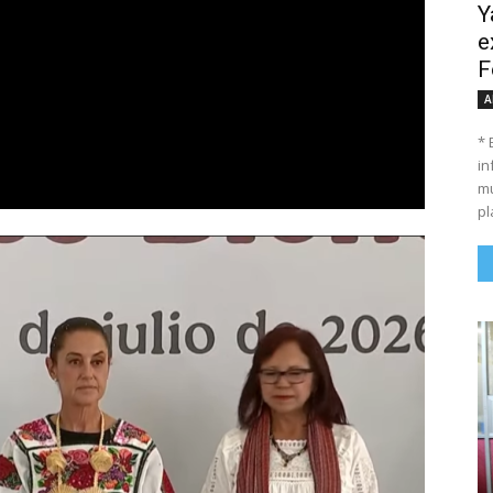
Y
e
F
A
* 
in
mu
pl