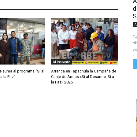
A
d
S
A
Ta
ob
vi
Al Instante
e suma al programa “Sí al
Arranca en Tapachula la Campaña de
a la Paz”
Canje de Armas «Sí al Desarme, Sí a
la Paz» 2026