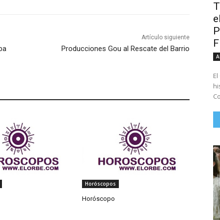
T
e
P
Artículo siguiente
ba
Producciones Gou al Rescate del Barrio
A
El
hi
Co
Horóscopos
Horóscopo