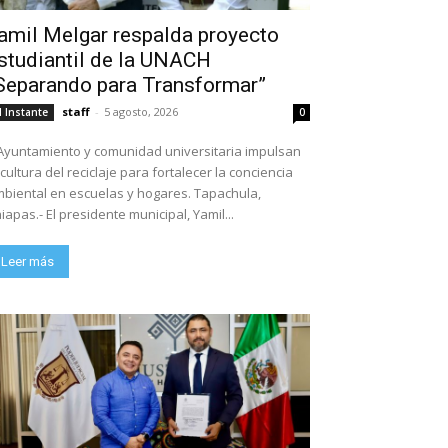
amil Melgar respalda proyecto
studiantil de la UNACH
Separando para Transformar”
staff
-
5 agosto, 2026
l Instante
0
Ayuntamiento y comunidad universitaria impulsan
 cultura del reciclaje para fortalecer la conciencia
biental en escuelas y hogares. Tapachula,
iapas.- El presidente municipal, Yamil...
Leer más