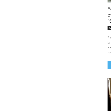
Y
e
“
A
* 
la
am
Ch