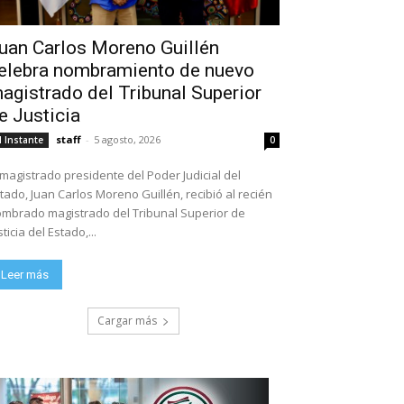
uan Carlos Moreno Guillén
elebra nombramiento de nuevo
agistrado del Tribunal Superior
e Justicia
staff
-
5 agosto, 2026
l Instante
0
 magistrado presidente del Poder Judicial del
tado, Juan Carlos Moreno Guillén, recibió al recién
mbrado magistrado del Tribunal Superior de
sticia del Estado,...
Leer más
Cargar más