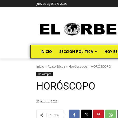
jueves, agosto 6, 2026
INICIO
SECCIÓN POLITICA
HOY ES
Inicio
Aviso Eficaz
Horóscopos
HORÓSCOPO
Horóscopos
HORÓSCOPO
22 agosto, 2022
Cuota