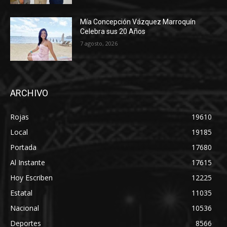
Mía Concepción Vázquez Marroquín
Celebra sus 20 Años
7 agosto, 2026
ARCHIVO
Rojas
19610
Local
19185
Portada
17680
Al Instante
17615
Hoy Escriben
12225
Estatal
11035
Nacional
10536
Deportes
8566