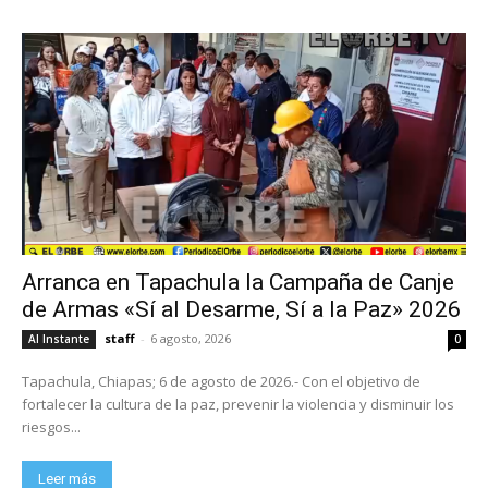
Arranca en Tapachula la Campaña de Canje
de Armas «Sí al Desarme, Sí a la Paz» 2026
staff
-
6 agosto, 2026
Al Instante
0
Tapachula, Chiapas; 6 de agosto de 2026.- Con el objetivo de
fortalecer la cultura de la paz, prevenir la violencia y disminuir los
riesgos...
Leer más