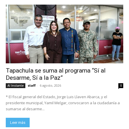
Tapachula se suma al programa “Sí al
Desarme, Sí a la Paz”
staff
-
6 agosto, 2026
Al Instante
0
* El fiscal general del Estado, Jorge Luis Llaven Abarca, y el
presidente municipal, Yamil Melgar, convocaron a la ciudadanía a
sumarse al desarme...
Leer más