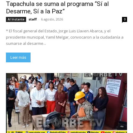
Tapachula se suma al programa “Sí al
Desarme, Sí a la Paz”
staff
-
6 agosto, 2026
Al Instante
0
* El fiscal general del Estado, Jorge Luis Llaven Abarca, y el
presidente municipal, Yamil Melgar, convocaron a la ciudadanía a
sumarse al desarme...
Leer más