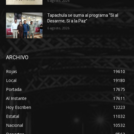
6 agosto, 2026
Tapachula se suma al programa “Sí al
Desarme, Sí a la Paz”
6 agosto, 2026
ARCHIVO
Rojas
19610
Local
19180
Portada
17675
Al Instante
17611
Hoy Escriben
12223
Estatal
11032
Nacional
10532