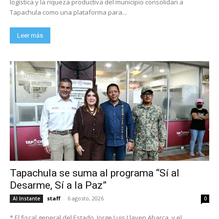
logística y la riqueza productiva del municipio consolidan a
Tapachula como una plataforma para...
Leer más
Tapachula se suma al programa “Sí al
Desarme, Sí a la Paz”
staff
-
6 agosto, 2026
Al Instante
0
* El fiscal general del Estado, Jorge Luis Llaven Abarca, y el