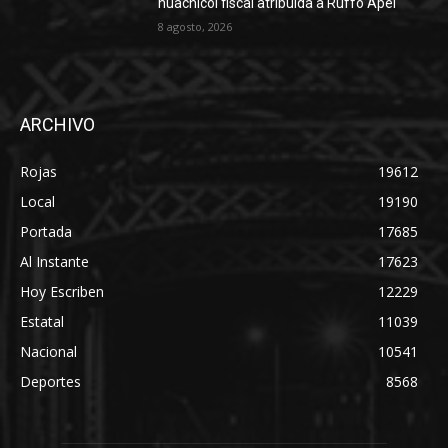
huachicol fiscal atribuida a Ruffo Apel
8 agosto, 2026
ARCHIVO
Rojas
19612
Local
19190
Portada
17685
Al Instante
17623
Hoy Escriben
12229
Estatal
11039
Nacional
10541
Deportes
8568