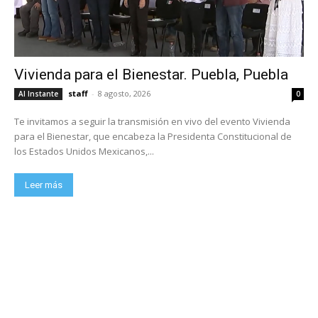
Vivienda para el Bienestar. Puebla, Puebla
staff
-
8 agosto, 2026
Al Instante
0
Te invitamos a seguir la transmisión en vivo del evento Vivienda
para el Bienestar, que encabeza la Presidenta Constitucional de
los Estados Unidos Mexicanos,...
Leer más