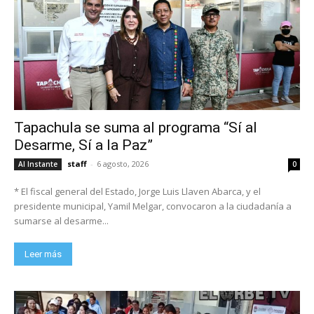
Tapachula se suma al programa “Sí al
Desarme, Sí a la Paz”
staff
-
6 agosto, 2026
Al Instante
0
* El fiscal general del Estado, Jorge Luis Llaven Abarca, y el
presidente municipal, Yamil Melgar, convocaron a la ciudadanía a
sumarse al desarme...
Leer más