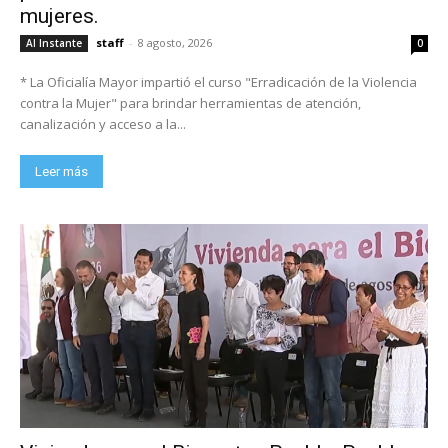
mujeres.
staff
-
8 agosto, 2026
Al Instante
0
* La Oficialía Mayor impartió el curso "Erradicación de la Violencia
contra la Mujer" para brindar herramientas de atención,
canalización y acceso a la...
Leer más