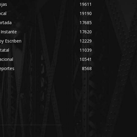
ojas
19611
cal
19190
ortada
17685
 Instante
17620
y Escriben
12229
tatal
11039
acional
10541
eportes
8568