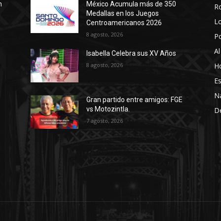
n
México Acumula más de 350
R
Medallas en los Juegos
Lo
Centroamericanos 2026
8 agosto, 2026
P
Al
Isabella Celebra sus XV Años
8 agosto, 2026
Ho
Es
N
Gran partido entre amigos: FGE
vs Motozintla.
D
7 agosto, 2026