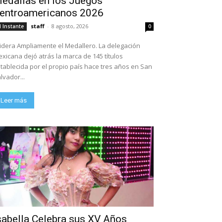
edallas en los Juegos
entroamericanos 2026
staff
-
8 agosto, 2026
l Instante
0
dera Ampliamente el Medallero. La delegación
xicana dejó atrás la marca de 145 títulos
tablecida por el propio país hace tres años en San
lvador...
Leer más
sabella Celebra sus XV Años