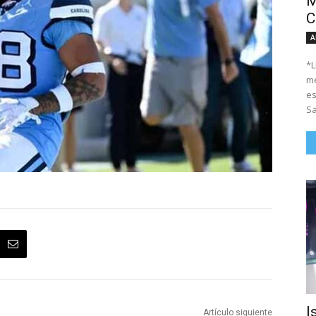
M
C
A
*Li
me
es
Sa
I
Artículo siguiente