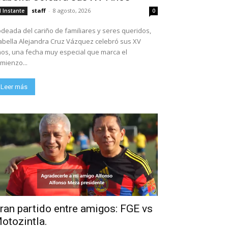
staff
-
8 agosto, 2026
l Instante
0
deada del cariño de familiares y seres queridos,
abella Alejandra Cruz Vázquez celebró sus XV
os, una fecha muy especial que marca el
mienzo...
Leer más
ran partido entre amigos: FGE vs
otozintla.