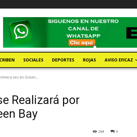
CRIBEN
SOCIALES
DEPORTES
ROJAS
AVISO EFICAZ
Primera vez en Green...
se Realizará por
een Bay
264
0