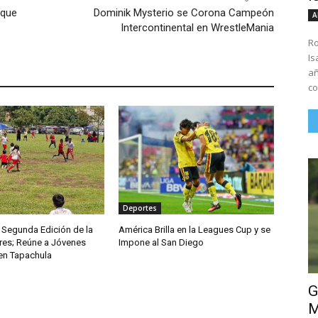
 que
Dominik Mysterio se Corona Campeón
A
Intercontinental en WrestleMania
Ro
Is
añ
co
Deportes
 Segunda Edición de la
América Brilla en la Leagues Cup y se
es; Reúne a Jóvenes
Impone al San Diego
 en Tapachula
G
M