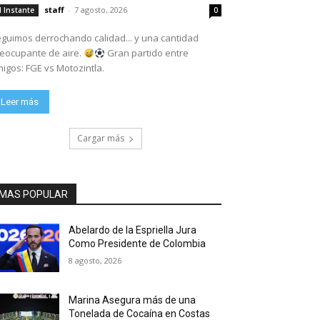
staff
-
7 agosto, 2026
l Instante
0
guimos derrochando calidad... y una cantidad
eocupante de aire.
Gran partido entre
igos: FGE vs Motozintla.
Leer más
Cargar más
MAS POPULAR
Abelardo de la Espriella Jura
Como Presidente de Colombia
8 agosto, 2026
Marina Asegura más de una
Tonelada de Cocaína en Costas