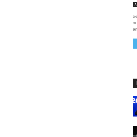
A
Se
pr
am