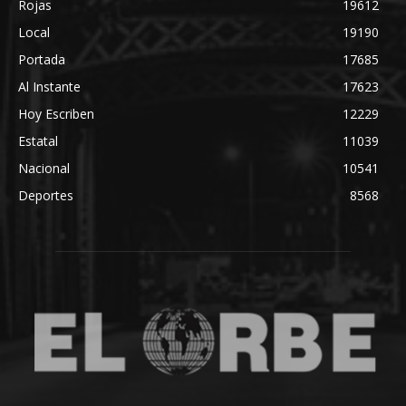
Rojas
19612
Local
19190
Portada
17685
Al Instante
17623
Hoy Escriben
12229
Estatal
11039
Nacional
10541
Deportes
8568