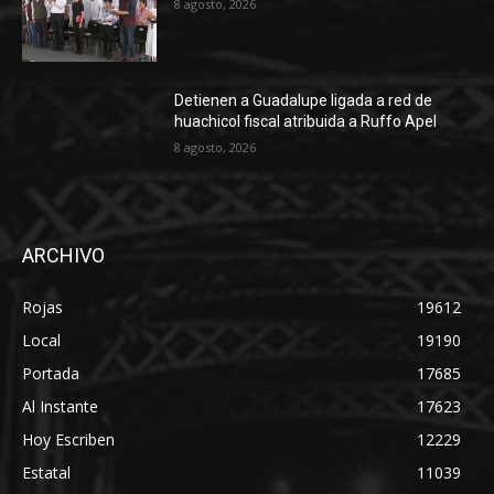
8 agosto, 2026
Detienen a Guadalupe ligada a red de
huachicol fiscal atribuida a Ruffo Apel
8 agosto, 2026
ARCHIVO
Rojas
19612
Local
19190
Portada
17685
Al Instante
17623
Hoy Escriben
12229
Estatal
11039