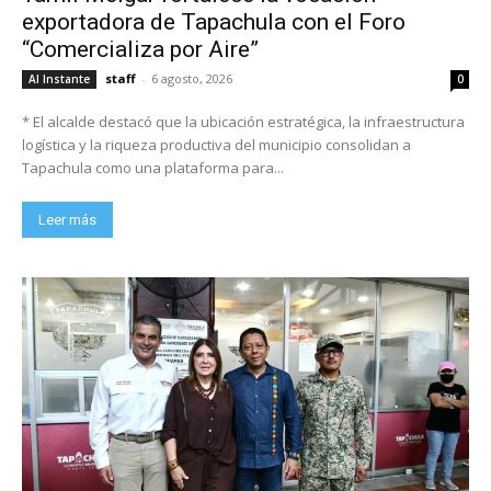
exportadora de Tapachula con el Foro
“Comercializa por Aire”
staff
-
6 agosto, 2026
Al Instante
0
* El alcalde destacó que la ubicación estratégica, la infraestructura
logística y la riqueza productiva del municipio consolidan a
Tapachula como una plataforma para...
Leer más