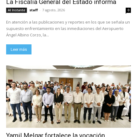
La Fiscalía General del Estado informa
staff
-
7 agosto, 2026
Al Instante
0
En atención a las publicaciones y reportes en los que se señala un
supuesto enfrentamiento en las inmediaciones del Aeropuerto
Ángel Albino Corzo, la...
Leer más
Yamil Melgar fortalece la vocación