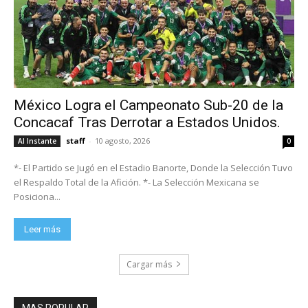
México Logra el Campeonato Sub-20 de la
Concacaf Tras Derrotar a Estados Unidos.
staff
-
10 agosto, 2026
Al Instante
0
*- El Partido se Jugó en el Estadio Banorte, Donde la Selección Tuvo
el Respaldo Total de la Afición. *- La Selección Mexicana se
Posiciona...
Leer más
Cargar más
MAS POPULAR