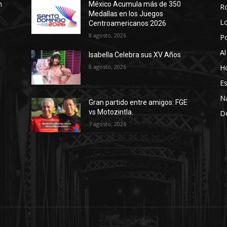
n
México Acumula más de 350
R
Medallas en los Juegos
Lo
Centroamericanos 2026
8 agosto, 2026
P
Al
Isabella Celebra sus XV Años
8 agosto, 2026
Ho
Es
N
Gran partido entre amigos: FGE
vs Motozintla.
D
7 agosto, 2026