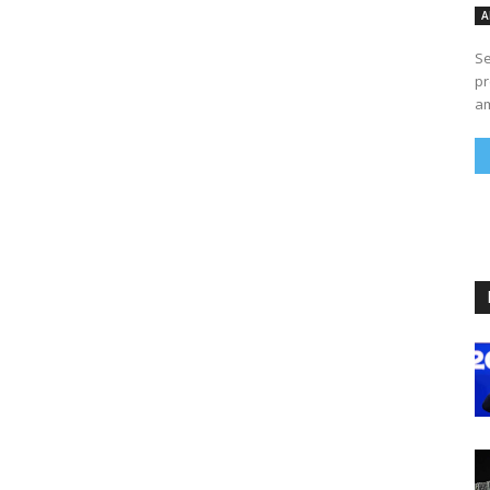
A
Se
pr
am