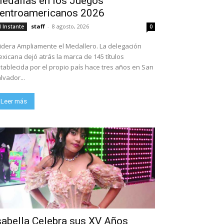
edallas en los Juegos
entroamericanos 2026
staff
-
8 agosto, 2026
l Instante
0
dera Ampliamente el Medallero. La delegación
xicana dejó atrás la marca de 145 títulos
tablecida por el propio país hace tres años en San
lvador...
Leer más
sabella Celebra sus XV Años