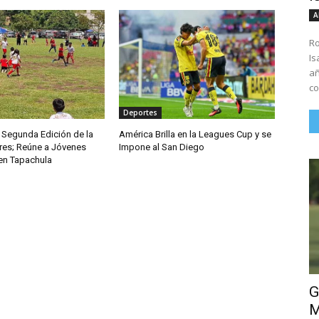
A
Ro
Is
añ
co
Deportes
 Segunda Edición de la
América Brilla en la Leagues Cup y se
es; Reúne a Jóvenes
Impone al San Diego
 en Tapachula
G
M