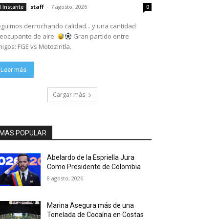
staff
-
7 agosto, 2026
l Instante
0
guimos derrochando calidad... y una cantidad
eocupante de aire.
Gran partido entre
igos: FGE vs Motozintla.
Leer más
Cargar más
MAS POPULAR
Abelardo de la Espriella Jura
Como Presidente de Colombia
8 agosto, 2026
Marina Asegura más de una
Tonelada de Cocaína en Costas