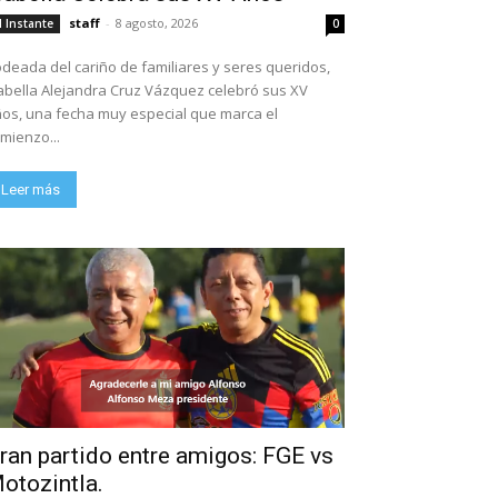
staff
-
8 agosto, 2026
l Instante
0
deada del cariño de familiares y seres queridos,
abella Alejandra Cruz Vázquez celebró sus XV
os, una fecha muy especial que marca el
mienzo...
Leer más
ran partido entre amigos: FGE vs
otozintla.