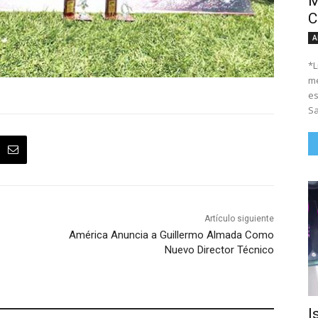
M
C
A
*Li
me
es
Sa
Artículo siguiente
América Anuncia a Guillermo Almada Como
Nuevo Director Técnico
I