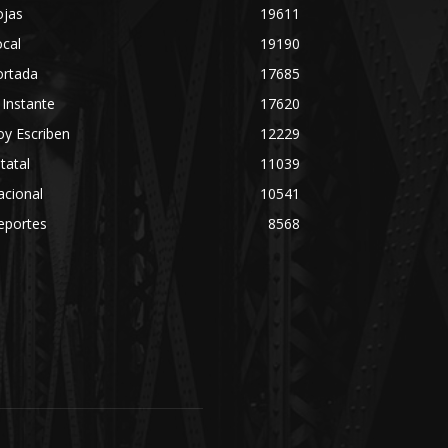
ojas
19611
cal
19190
ortada
17685
 Instante
17620
y Escriben
12229
tatal
11039
acional
10541
eportes
8568