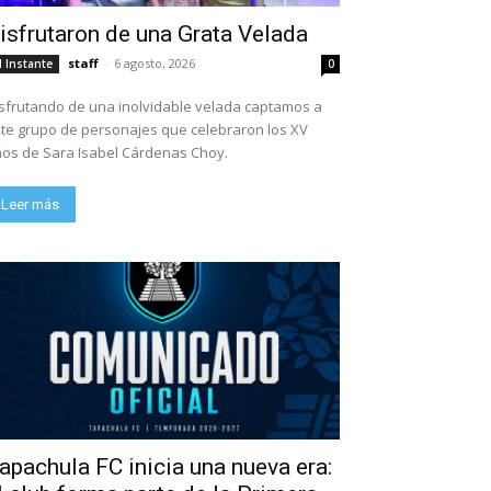
isfrutaron de una Grata Velada
staff
-
6 agosto, 2026
l Instante
0
sfrutando de una inolvidable velada captamos a
te grupo de personajes que celebraron los XV
os de Sara Isabel Cárdenas Choy.
Leer más
apachula FC inicia una nueva era: