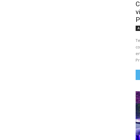
C
v
P
A
Te
co
en
Pr