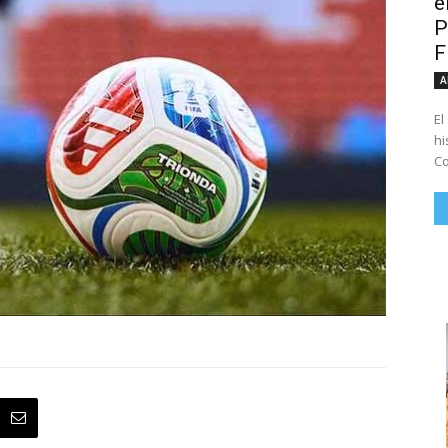
e
P
A
El
hi
Co