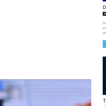
D
A
Di
es
añ
T