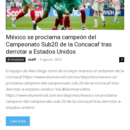
México se proclama campeón del
Campeonato Sub20 de la Concacaf tras
derrotar a Estados Unidos
staff
-
9 agosto, 2026
Al Instante
0
El equipo de Alex Diego cerró de la mejor manera el certamen de la
Concacaf https://www.eluniversal.com.mx/deportes/mexico-se-
proclama-campeon-del-campeonato-sub-20-de-la-concacaf-tras-
derrotar-a-estados-unidos/ Vía @eluniversalmx
https://www.eluniversal.com.mx/deportes/mexico-se-proclama-
campeon-del-campeonato-sub-20-de-la-concacaf-tras-derrotar-a-
estados-unidos/
Leer más